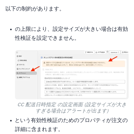
以下の制約があります。
のinput上限(64kB)により、設定サイズが大きい場合は有効
性検証を設定できません。
CC 配送日時指定 の設定画面 (設定サイズが大き
すぎる場合はアラートが出ます)
“__ccValid” という有効性検証のためのプロパティが ”注文の
詳細” に含まれます。